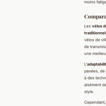
moins fatiga
Comparai
Les
vélos d
traditionnel
vélos de vi
de transmis
une meilleu
L’
adaptabili
pavées, de 
à des techn
aisément da
style.
Cependant, 