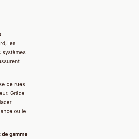
s
rd, les
es systèmes
 assurent
sse de rues
jeur. Grâce
lacer
mance ou le
ut de gamme