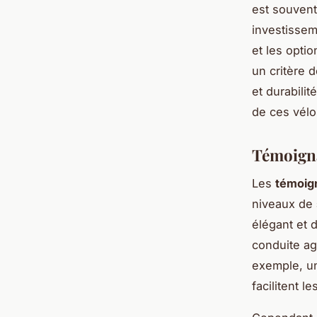
est souvent 
investissem
et les optio
un critère 
et durabili
de ces vélo
Témoigna
Les
témoig
niveaux de
élégant et 
conduite ag
exemple, un
facilitent l