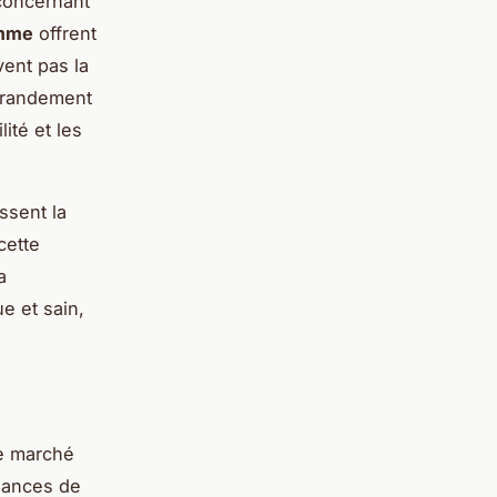
 concernant
amme
offrent
vent pas la
grandement
lité et les
ssent la
cette
a
e et sain,
le marché
ndances de