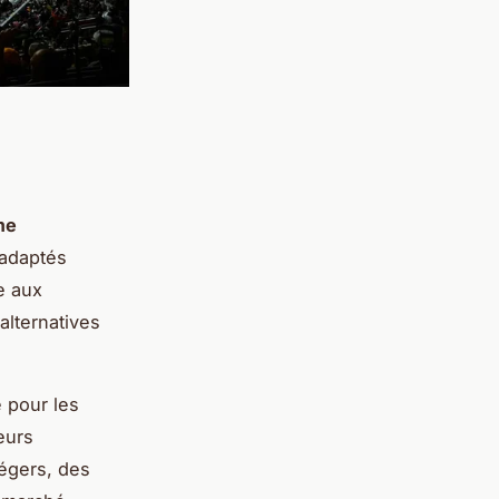
me
 adaptés
e aux
lternatives
 pour les
eurs
légers, des