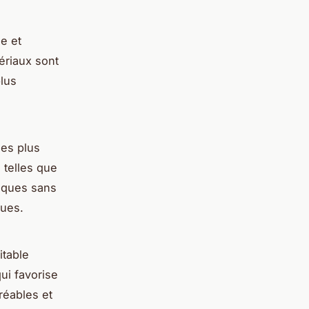
e et
tériaux sont
plus
ses plus
 telles que
niques sans
rues.
itable
ui favorise
réables et