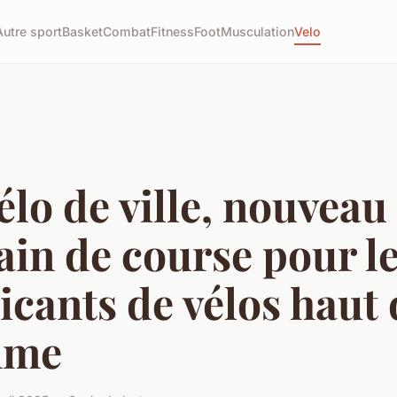
Autre sport
Basket
Combat
Fitness
Foot
Musculation
Velo
élo de ville, nouveau
ain de course pour l
icants de vélos haut 
mme