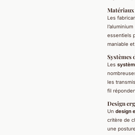
Matériaux 
Les fabrica
l’aluminium 
essentiels p
maniable et 
Systèmes 
Les
systèm
nombreuses 
les transmi
fil réponde
Design erg
Un
design 
critère de 
une posture