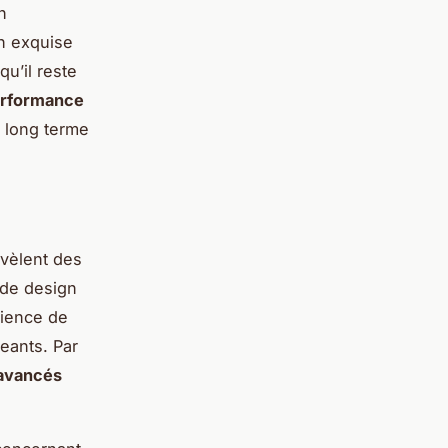
n
on exquise
qu’il reste
rformance
à long terme
vèlent des
 de design
rience de
eants. Par
 avancés