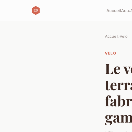
Accueil
Actu
Accueil
›
Velo
VELO
Le v
terr
fabr
ga