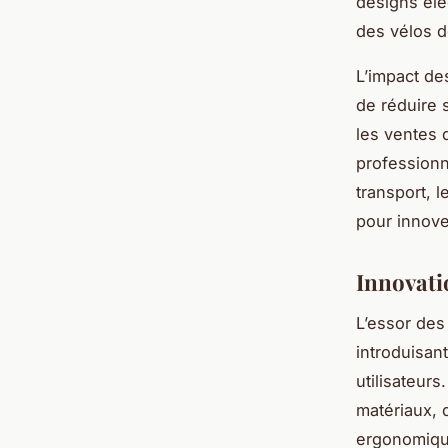
designs élé
des vélos d
L’impact de
de réduire 
les ventes 
professionn
transport, 
pour innove
Innovatio
L’essor de
introduisan
utilisateur
matériaux, 
ergonomiqu