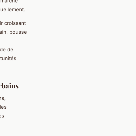
e marché
nuellement.
r croissant
sain, pousse
ode de
tunités
rbains
ns,
des
es