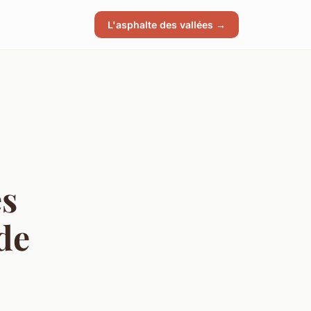
L'asphalte des vallées →
es
de