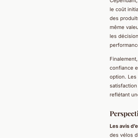
Cependant, 
le coût init
des produit
même valeu
les décision
performance
Finalement, 
confiance 
option. Les
satisfactio
reflétant u
Perspecti
Les avis d’
des vélos d