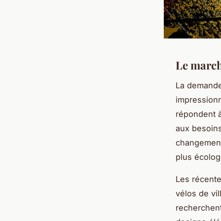
Le march
La demande
impression
répondent à
aux besoins
changements
plus écolog
Les récent
vélos de vi
recherchent