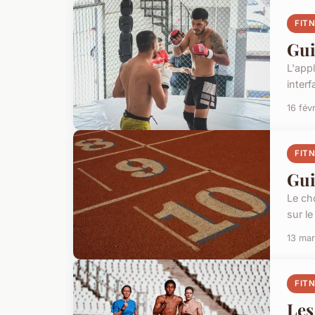
FIT
Gui
L'appl
interf
16 fév
FIT
Gui
Le ch
sur le
13 ma
FIT
Les