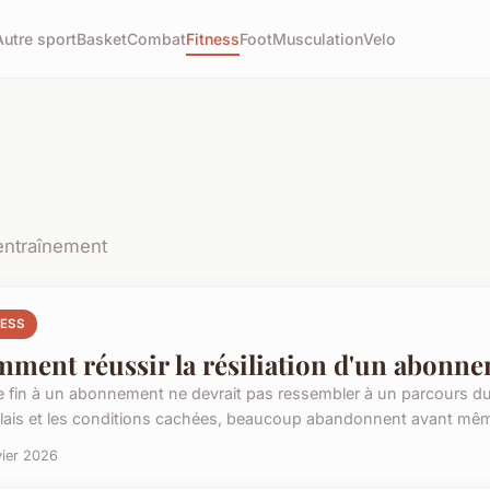
Autre sport
Basket
Combat
Fitness
Foot
Musculation
Velo
 entraînement
NESS
ment réussir la résiliation d'un abonnem
e fin à un abonnement ne devrait pas ressembler à un parcours du 
élais et les conditions cachées, beaucoup abandonnent avant mêm
vier 2026