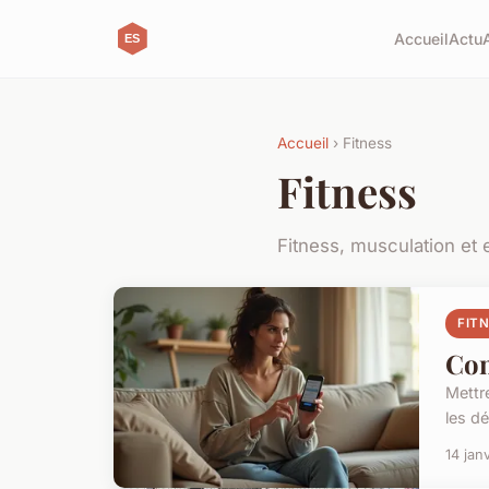
Accueil
Actu
Accueil
› Fitness
Fitness
Fitness, musculation et
FIT
Com
Mettr
les d
14 jan