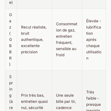
e)
G
a
Élevée -
Consommat
z
Recul réaliste,
lubrifica
ion de gaz,
(
bruit
tion
entretien
G
authentique,
après
fréquent,
B
excellente
chaque
sensible au
B
précision
utilisatio
froid
R
n
)
S
pr
in
Très
g
Prix très bas,
Une seule
faible -
(à
entretien quasi
bille par tir,
presque
re
nul, sécurité
cadence
inexista