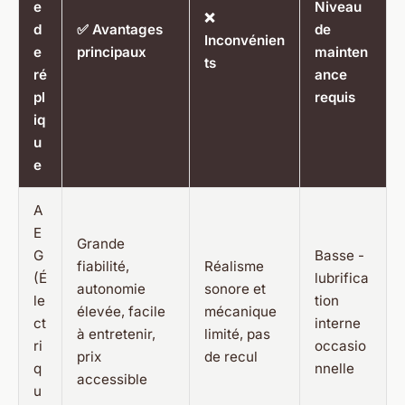
e
Niveau
❌
d
✅ Avantages
de
Inconvénien
e
principaux
mainten
ts
ré
ance
pl
requis
iq
u
e
A
E
Grande
G
Basse -
fiabilité,
Réalisme
(É
lubrifica
autonomie
sonore et
le
tion
élevée, facile
mécanique
ct
interne
à entretenir,
limité, pas
ri
occasio
prix
de recul
q
nnelle
accessible
u